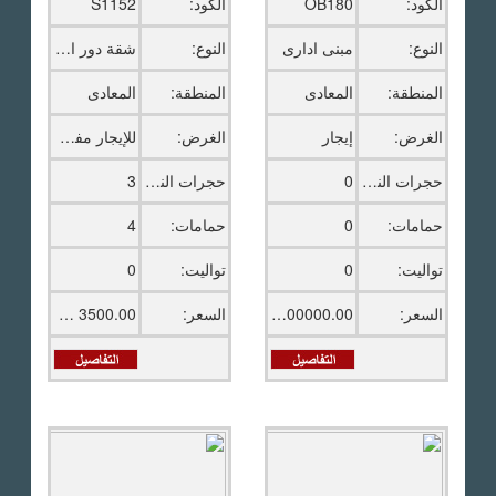
الكود:
OB180
الكود:
S1152
النوع:
مبنى ادارى
النوع:
شقة دور اخير بالروف
المنطقة:
المعادى
المنطقة:
المعادى
الغرض:
إيجار
الغرض:
للإيجار مفروش
حجرات النوم:
0
حجرات النوم:
3
حمامات:
0
حمامات:
4
تواليت:
0
تواليت:
0
السعر:
100000.00 ج.م
السعر:
3500.00 دولار امريكى