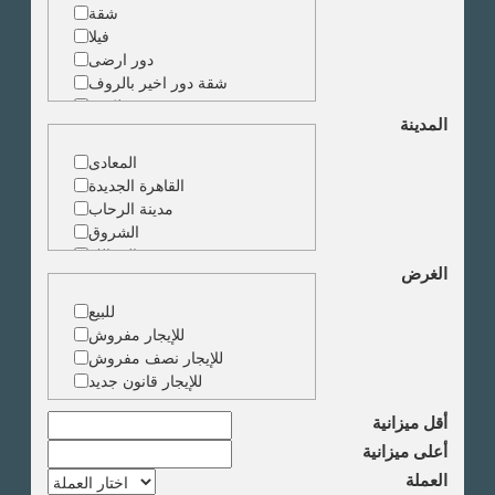
شقة
فيلا
دور ارضى
شقة دور اخير بالروف
شقة دوبلكس
المدينة
شقة حجرة واحدة
ارض
المعادى
مبنى
القاهرة الجديدة
مدينة الرحاب
الشروق
الزمالك
الغرض
جاردن سيتى
دقى
للبيع
المهندسين
للإيجار مفروش
الجيزة
للإيجار نصف مفروش
العجوزة
للإيجار قانون جديد
وسط البلد
مصر الجديدة
أقل ميزانية
مدينة نصر
أعلى ميزانية
السادس من اكتوبر
العملة
الشيخ زايد