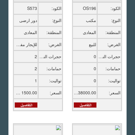
الكود:
OS196
الكود:
S573
النوع:
مكتب
النوع:
دور ارضى
المنطقة:
المعادى
المنطقة:
المعادى
الغرض:
للبيع
الغرض:
للإيجار مفروش
حجرات النوم:
0
حجرات النوم:
2
حمامات:
0
حمامات:
2
تواليت:
0
تواليت:
1
السعر:
38000.00 ج.م
السعر:
1500.00 دولار امريكى