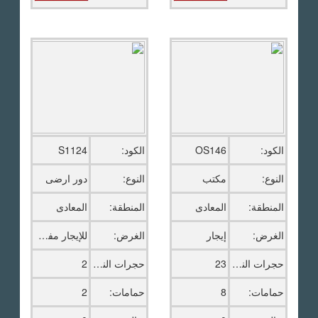
الكود:
OS146
الكود:
S1124
النوع:
مكتب
النوع:
دور ارضى
المنطقة:
المعادى
المنطقة:
المعادى
الغرض:
إيجار
الغرض:
للإيجار مفروش
حجرات النوم:
23
حجرات النوم:
2
حمامات:
8
حمامات:
2