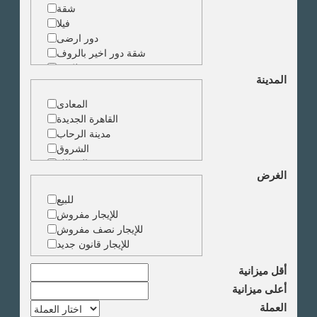
شقة
فيلا
دور ارضى
شقة دور اخير بالروف
شقة دوبلكس
المدينة
شقة حجرة واحدة
ارض
المعادى
مبنى
القاهرة الجديدة
مدينة الرحاب
الشروق
الزمالك
الغرض
جاردن سيتى
دقى
للبيع
المهندسين
للإيجار مفروش
الجيزة
للإيجار نصف مفروش
العجوزة
للإيجار قانون جديد
وسط البلد
مصر الجديدة
أقل ميزانية
مدينة نصر
أعلى ميزانية
السادس من اكتوبر
العملة
الشيخ زايد