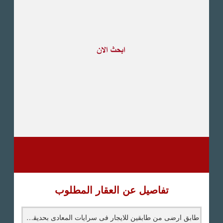
طريق القاهرة الاسكندرية
الصحراوى
مدينة العبور
العين السخنة
الاسكندرية
الساحل الشمالى
اخرى
تفاصيل عن العقار المطلوب
طابق ارضى من طابقين للايجار فى سرايات المعادى بحديقة خاصة