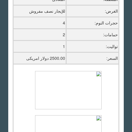
الغرض:
للإيجار نصف مفروش
حجرات النوم:
4
حمامات:
2
تواليت:
1
السعر:
2500.00 دولار امريكى