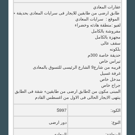
عقارات المعادي
طابق ارضى من طابقين للايجار فى سرايات المعادى بحديقة خاصة
الموقع : سرايات المعادي
لفيو :منطقة هادئه وخضراء
مفروشة بالكامل
مجهزة بالكامل
سقف عالى
بلكونه
حديقة خاصة 300م
تيراس خاص
قريبه من شارع9 الشارع الرئيسى للتسوق بالمعادى
غرفة غسيل
مدخل خاص
جراج خاص
المبنى مكون من 2طابق ارضى من طابقين+ شقة فى الطابق الثانى فوق الارضى
ينتهى الايجار الحالى فى الاول من اغسطس القادم
الكود:
S997
النوع:
دور ارضى
المنطقة:
المعادى