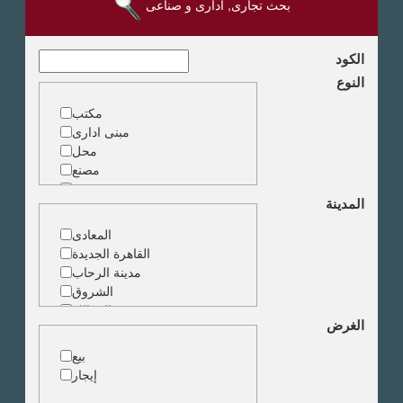
بحث تجارى, ادارى و صناعى
الكود
النوع
مكتب
مبنى ادارى
محل
مصنع
مخزن
المدينة
ارض خدمات
المعادى
القاهرة الجديدة
مدينة الرحاب
الشروق
الزمالك
الغرض
جاردن سيتى
دقى
بيع
المهندسين
إيجار
الجيزة