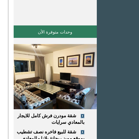
وحدات متوفرة اﻷن
شقة مودرن فرش كامل للايجار
بالمعادي سرايات
شقة للبيع فاخره نصف تشطيب
بموقع مميز ريحانة بلازا - المعادي