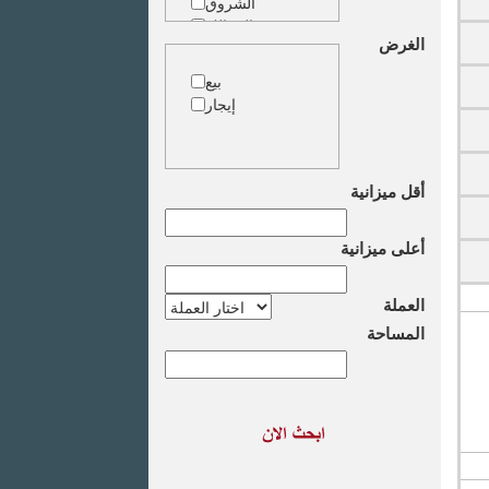
الشروق
الزمالك
الغرض
جاردن سيتى
دقى
بيع
المهندسين
إيجار
الجيزة
العجوزة
وسط البلد
مصر الجديدة
أقل ميزانية
مدينة نصر
السادس من
أعلى ميزانية
اكتوبر
الشيخ زايد
طريق القاهرة
العملة
الاسكندرية
المساحة
الصحراوى
مدينة العبور
العين السخنة
الاسكندرية
الساحل الشمالى
اخرى