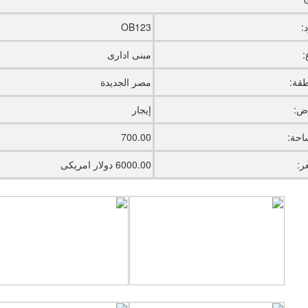
:
OB123
:
مبنى ادارى
طقة:
مصر الجديدة
ض:
إيجار
احة:
700.00
ر:
6000.00 دولار امريكى