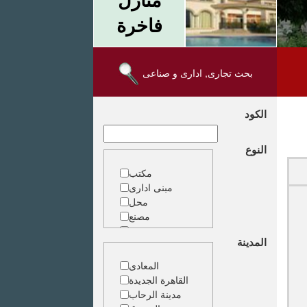
فاخرة
بحث تجارى, ادارى و صناعى
الكود
النوع
مكتب
مبنى ادارى
محل
مصنع
مخزن
المدينة
ارض خدمات
المعادى
القاهرة الجديدة
مدينة الرحاب