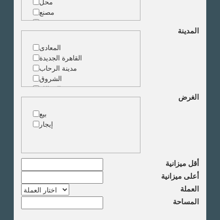
محل
مصنع
مخزن
المدينة
ارض خدمات
المعادى
القاهرة الجديدة
مدينة الرحاب
الشروق
الزمالك
الغرض
جاردن سيتى
دقى
بيع
المهندسين
إيجار
الجيزة
العجوزة
وسط البلد
مصر الجديدة
أقل ميزانية
مدينة نصر
أعلى ميزانية
السادس من اكتوبر
العملة
الشيخ زايد
المساحة
طريق القاهرة الاسكندرية
الصحراوى