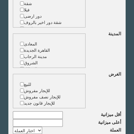
شقة
فيلا
دور ارضى
شقة دور اخير بالروف
شقة دوبلكس
المدينة
شقة حجرة واحدة
ارض
المعادى
مبنى
القاهرة الجديدة
مدينة الرحاب
الشروق
الزمالك
الغرض
جاردن سيتى
دقى
للبيع
المهندسين
للإيجار مفروش
الجيزة
للإيجار نصف مفروش
العجوزة
للإيجار قانون جديد
وسط البلد
مصر الجديدة
أقل ميزانية
مدينة نصر
أعلى ميزانية
السادس من اكتوبر
العملة
الشيخ زايد