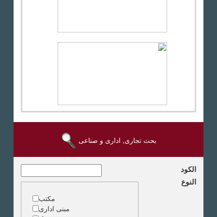
بحث تجارى, ادارى و صناعى
الكود
النوع
مكتب
مبنى ادارى