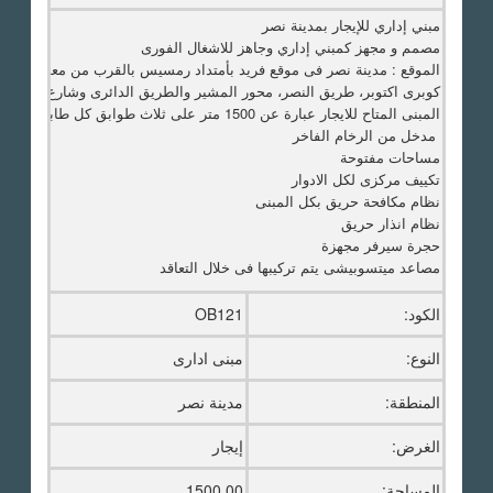
مبني إداري للإيجار بمدينة نصر
مصمم و مجهز كمبني إداري وجاهز للاشغال الفورى
الموقع : مدينة نصر فى موقع فريد بأمتداد رمسيس بالقرب من معظم الطر
كوبرى اكتوبر، طريق النصر، محور المشير والطريق الدائرى وشارع التسعين 
المبنى المتاح للايجار عبارة عن 1500 متر على ثلاث طوابق كل طابق 500 متركاملة التشطيبات
مدخل من الرخام الفاخر
مساحات مفتوحة
تكييف مركزى لكل الادوار
نظام مكافحة حريق بكل المبنى
نظام انذار حريق
حجرة سيرفر مجهزة
مصاعد ميتسوبيشى يتم تركيبها فى خلال التعاقد
الكود:
OB121
النوع:
مبنى ادارى
المنطقة:
مدينة نصر
الغرض:
إيجار
المساحة:
1500.00