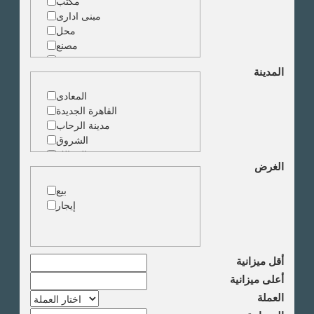
مكتب
مبنى ادارى
محل
مصنع
مخزن
المدينة
ارض خدمات
المعادى
القاهرة الجديدة
مدينة الرحاب
الشروق
الزمالك
الغرض
جاردن سيتى
دقى
بيع
المهندسين
إيجار
الجيزة
العجوزة
وسط البلد
مصر الجديدة
أقل ميزانية
مدينة نصر
أعلى ميزانية
السادس من اكتوبر
العملة
الشيخ زايد