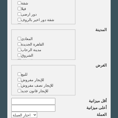
شقة
فيلا
دور ارضى
شقة دور اخير بالروف
شقة دوبلكس
المدينة
شقة حجرة واحدة
ارض
المعادى
مبنى
القاهرة الجديدة
مدينة الرحاب
الشروق
الزمالك
الغرض
جاردن سيتى
دقى
للبيع
المهندسين
للإيجار مفروش
الجيزة
للإيجار نصف مفروش
العجوزة
للإيجار قانون جديد
وسط البلد
مصر الجديدة
أقل ميزانية
مدينة نصر
أعلى ميزانية
السادس من اكتوبر
العملة
الشيخ زايد