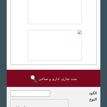
بحث تجارى, ادارى و صناعى
الكود
النوع