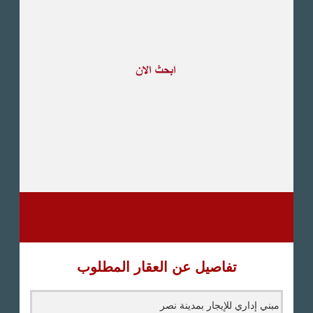
طريق القاهرة الاسكندرية
الصحراوى
مدينة العبور
العين السخنة
الاسكندرية
الساحل الشمالى
اخرى
تفاصيل عن العقار المطلوب
مبني إداري للإيجار بمدينة نصر