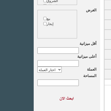
الشروق
الزمالك
الغرض
جاردن سيتى
دقى
بيع
المهندسين
إيجار
الجيزة
العجوزة
وسط البلد
مصر الجديدة
أقل ميزانية
مدينة نصر
السادس من
أعلى ميزانية
اكتوبر
الشيخ زايد
طريق القاهرة
العملة
الاسكندرية
المساحة
الصحراوى
مدينة العبور
العين السخنة
الاسكندرية
الساحل الشمالى
اخرى