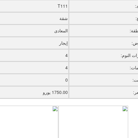
:
T111
:
شقة
طقة:
المعادى
ض:
إيجار
ت النوم:
4
ات:
4
يت:
0
ر:
1750.00 يورو