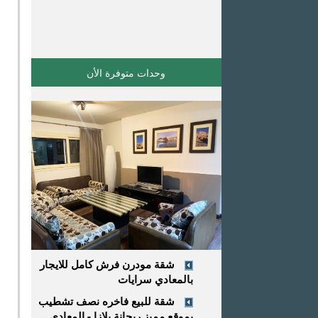
وحدات متوفرة اﻷن
شقة مودرن فرش كامل للايجار
بالمعادي سرايات
شقة للبيع فاخره نصف تشطيب
بموقع مميز ريحانة بلازا - المعادي