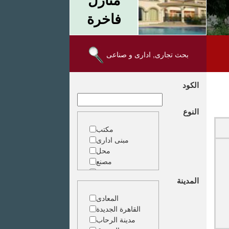
فاخرة
بحث تجارى, ادارى و صناعى
الكود
النوع
مكتب
مبنى ادارى
محل
مصنع
مخزن
المدينة
ارض خدمات
المعادى
القاهرة الجديدة
مدينة الرحاب