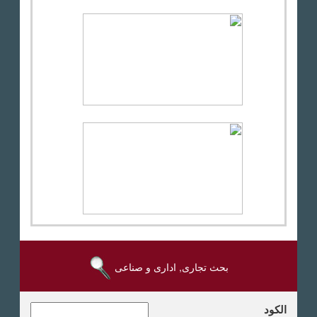
بحث تجارى, ادارى و صناعى
الكود