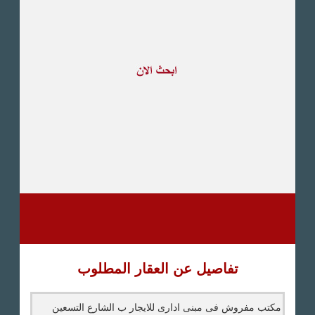
طريق القاهرة الاسكندرية
الصحراوى
مدينة العبور
العين السخنة
الاسكندرية
الساحل الشمالى
اخرى
تفاصيل عن العقار المطلوب
مكتب مفروش فى مبنى ادارى للايجار ب الشارع التسعين