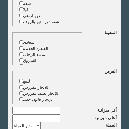
شقة
فيلا
دور ارضى
شقة دور اخير بالروف
شقة دوبلكس
المدينة
شقة حجرة واحدة
ارض
المعادى
مبنى
القاهرة الجديدة
مدينة الرحاب
الشروق
الزمالك
الغرض
جاردن سيتى
دقى
للبيع
المهندسين
للإيجار مفروش
الجيزة
للإيجار نصف مفروش
العجوزة
للإيجار قانون جديد
وسط البلد
مصر الجديدة
أقل ميزانية
مدينة نصر
أعلى ميزانية
السادس من اكتوبر
العملة
الشيخ زايد