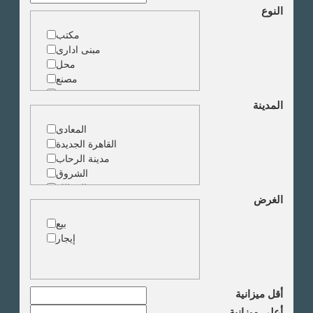
النوع
مكتب
مبنى ادارى
محل
مصنع
مخزن
المدينة
ارض خدمات
المعادى
القاهرة الجديدة
مدينة الرحاب
الشروق
الزمالك
الغرض
جاردن سيتى
دقى
بيع
المهندسين
إيجار
الجيزة
العجوزة
وسط البلد
مصر الجديدة
أقل ميزانية
مدينة نصر
أعلى ميزانية