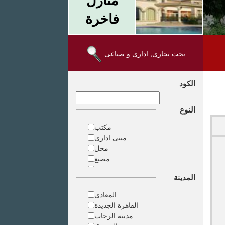
فاخرة
بحث تجارى, ادارى و صناعى
الكود
النوع
مكتب
مبنى ادارى
محل
مصنع
مخزن
المدينة
ارض خدمات
المعادى
القاهرة الجديدة
مدينة الرحاب