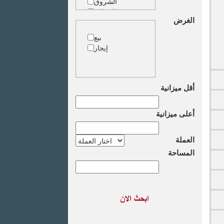
الشروق
الزمالك
الغرض
جاردن سيتى
دقى
بيع
المهندسين
إيجار
الجيزة
العجوزة
وسط البلد
مصر الجديدة
أقل ميزانية
مدينة نصر
السادس من
أعلى ميزانية
اكتوبر
الشيخ زايد
طريق القاهرة
العملة
الاسكندرية
المساحة
الصحراوى
مدينة العبور
العين السخنة
الاسكندرية
الساحل الشمالى
اخرى