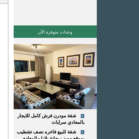
وحدات متوفرة اﻷن
شقة مودرن فرش كامل للايجار
بالمعادي سرايات
شقة للبيع فاخره نصف تشطيب
بموقع مميز ريحانة بلازا - المعادي