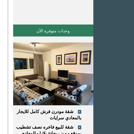
وحدات متوفرة اﻷن
شقة مودرن فرش كامل للايجار
بالمعادي سرايات
شقة للبيع فاخره نصف تشطيب
بموقع مميز ريحانة بلازا - المعادي