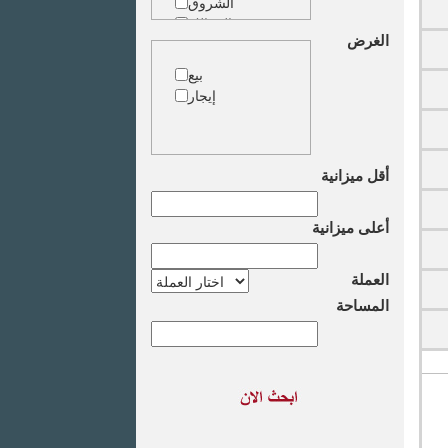
الشروق
الزمالك
الغرض
جاردن سيتى
دقى
بيع
المهندسين
إيجار
الجيزة
العجوزة
وسط البلد
مصر الجديدة
أقل ميزانية
مدينة نصر
السادس من
أعلى ميزانية
اكتوبر
الشيخ زايد
طريق القاهرة
العملة
الاسكندرية
المساحة
الصحراوى
مدينة العبور
العين السخنة
الاسكندرية
الساحل الشمالى
اخرى