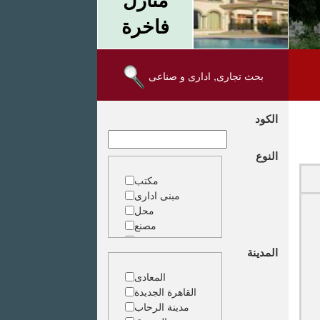
فاخرة
بحث تجارى, ادارى و صناعى
الكود
النوع
مكتب
مبنى ادارى
محل
مصنع
مخزن
المدينة
ارض خدمات
المعادى
القاهرة الجديدة
مدينة الرحاب