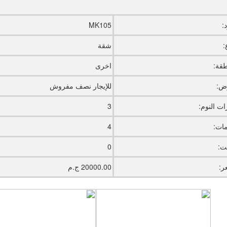
:
MK105
:
شقة
طقة:
اخرى
ض:
للإيجار نصف مفروش
ت النوم:
3
ات:
4
يت:
0
ر:
20000.00 ج.م