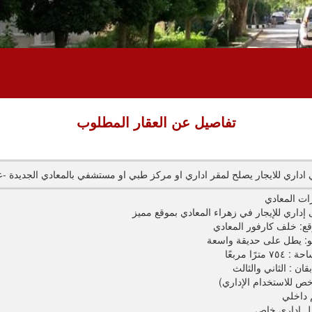
تفاصيل عن العقار المطلوب
ات المعادي
 إداري للإيجار في زهراء المعادي بموقع مميز
قع: خلف كارفور المعادي
و: يطل على حديقة واسعة
٧٥٤ مترًا مربعًا
قان : الثاني والثالث
ص للاستخدام الإداري)
داخلي
 إداري خاص