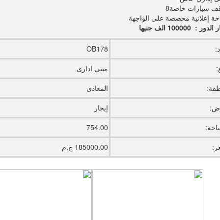
ف سيارات خاصة8
ة إعلانية مخصصة على الواجهة
ور : 100000 الف جنيها
:
OB178
:
مبنى ادارى
طقة:
المعادى
ض:
إيجار
احة:
754.00
ر:
185000.00 ج.م