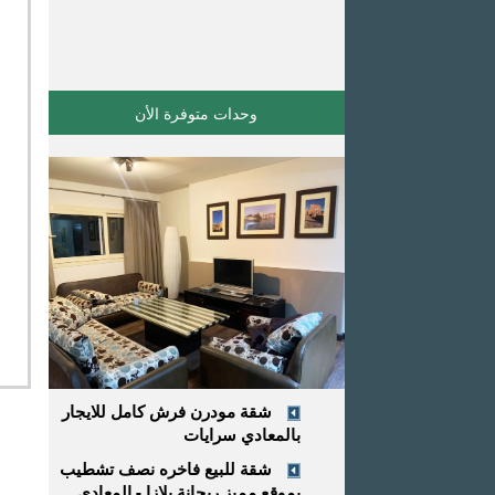
وحدات متوفرة اﻷن
شقة مودرن فرش كامل للايجار
بالمعادي سرايات
شقة للبيع فاخره نصف تشطيب
بموقع مميز ريحانة بلازا - المعادي