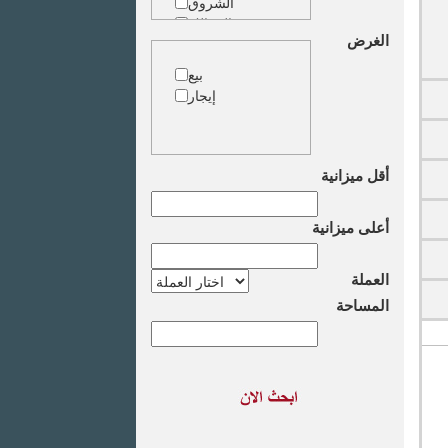
الشروق
الزمالك
الغرض
جاردن سيتى
دقى
بيع
المهندسين
إيجار
الجيزة
العجوزة
وسط البلد
مصر الجديدة
أقل ميزانية
مدينة نصر
السادس من
أعلى ميزانية
اكتوبر
الشيخ زايد
طريق القاهرة
العملة
الاسكندرية
المساحة
الصحراوى
مدينة العبور
العين السخنة
الاسكندرية
الساحل الشمالى
اخرى