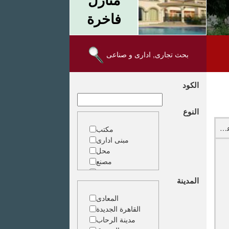
فاخرة
بحث تجارى, ادارى و صناعى
الكود
النوع
مبني اداري للايجار يصلح لمقر اداري او مركز طبي او مستشفي بالمعادي الجديدة -عقارات المعادي
مكتب
مبنى ادارى
محل
مصنع
مخزن
المدينة
ارض خدمات
المعادى
القاهرة الجديدة
مدينة الرحاب