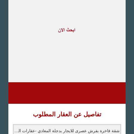
طريق القاهرة الاسكندرية
الصحراوى
مدينة العبور
العين السخنة
الاسكندرية
الساحل الشمالى
اخرى
تفاصيل عن العقار المطلوب
شقة فاخرة بفرش عصرى للايجار بدجلة المعادي -عقارات المعادي