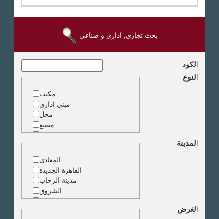
بحث تجارى, ادارى و صناعى
الكود
النوع
مكتب
مبنى ادارى
محل
مصنع
مخزن
المدينة
ارض خدمات
المعادى
القاهرة الجديدة
مدينة الرحاب
الشروق
الزمالك
الغرض
جاردن سيتى