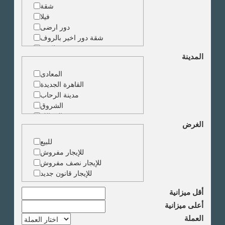
شقة
فيلا
دور ارضى
شقة دور اخير بالروف
شقة دوبلكس
المدينة
شقة حجرة واحدة
ارض
المعادى
مبنى
القاهرة الجديدة
مدينة الرحاب
الشروق
الزمالك
الغرض
جاردن سيتى
دقى
للبيع
المهندسين
للإيجار مفروش
الجيزة
للإيجار نصف مفروش
العجوزة
للإيجار قانون جديد
وسط البلد
مصر الجديدة
أقل ميزانية
مدينة نصر
أعلى ميزانية
السادس من اكتوبر
العملة
الشيخ زايد