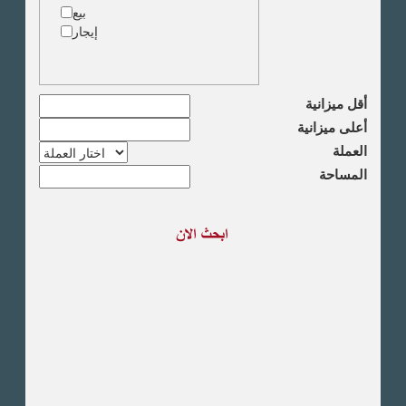
دقى
بيع
المهندسين
إيجار
الجيزة
العجوزة
وسط البلد
مصر الجديدة
أقل ميزانية
مدينة نصر
أعلى ميزانية
السادس من اكتوبر
العملة
الشيخ زايد
المساحة
طريق القاهرة الاسكندرية
الصحراوى
مدينة العبور
العين السخنة
الاسكندرية
الساحل الشمالى
اخرى