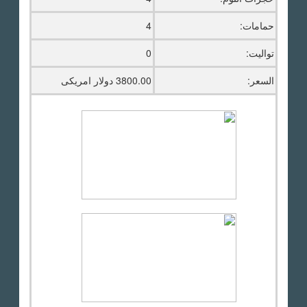
حمامات:
4
تواليت:
0
السعر:
3800.00 دولار امريكى