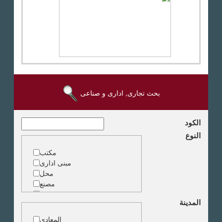
بحث تجارى, ادارى و صناعى
الكود
النوع
مكتب
مبنى ادارى
محل
مصنع
مخزن
المدينة
ارض خدمات
المعادى