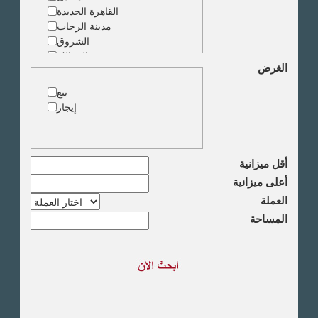
القاهرة الجديدة
مدينة الرحاب
الشروق
الزمالك
الغرض
جاردن سيتى
دقى
بيع
المهندسين
إيجار
الجيزة
العجوزة
وسط البلد
مصر الجديدة
أقل ميزانية
مدينة نصر
أعلى ميزانية
السادس من اكتوبر
العملة
الشيخ زايد
المساحة
طريق القاهرة الاسكندرية
الصحراوى
مدينة العبور
العين السخنة
الاسكندرية
الساحل الشمالى
اخرى