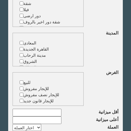
شقة
فيلا
دور ارضى
شقة دور اخير بالروف
شقة دوبلكس
المدينة
شقة حجرة واحدة
ارض
المعادى
مبنى
القاهرة الجديدة
مدينة الرحاب
الشروق
الزمالك
الغرض
جاردن سيتى
دقى
للبيع
المهندسين
للإيجار مفروش
الجيزة
للإيجار نصف مفروش
العجوزة
للإيجار قانون جديد
وسط البلد
مصر الجديدة
أقل ميزانية
مدينة نصر
أعلى ميزانية
السادس من اكتوبر
العملة
الشيخ زايد