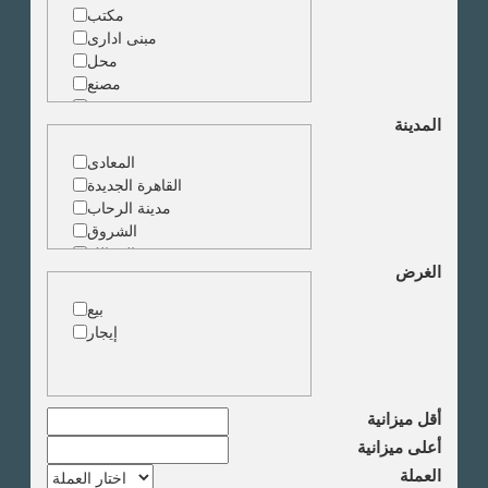
مكتب
مبنى ادارى
محل
مصنع
مخزن
المدينة
ارض خدمات
المعادى
القاهرة الجديدة
مدينة الرحاب
الشروق
الزمالك
الغرض
جاردن سيتى
دقى
بيع
المهندسين
إيجار
الجيزة
العجوزة
وسط البلد
مصر الجديدة
أقل ميزانية
مدينة نصر
أعلى ميزانية
السادس من اكتوبر
العملة
الشيخ زايد