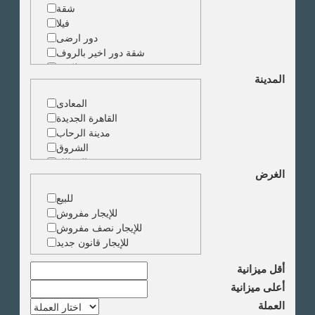
شقة
فيلا
دور ارضى
شقة دور اخير بالروف
شقة دوبلكس
المدينة
شقة حجرة واحدة
ارض
المعادى
مبنى
القاهرة الجديدة
مدينة الرحاب
الشروق
الزمالك
الغرض
جاردن سيتى
دقى
للبيع
المهندسين
للإيجار مفروش
الجيزة
للإيجار نصف مفروش
العجوزة
للإيجار قانون جديد
وسط البلد
مصر الجديدة
أقل ميزانية
مدينة نصر
أعلى ميزانية
السادس من اكتوبر
العملة
الشيخ زايد