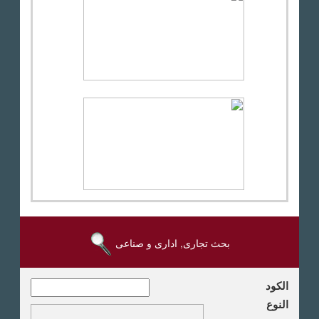
بحث تجارى, ادارى و صناعى
الكود
النوع