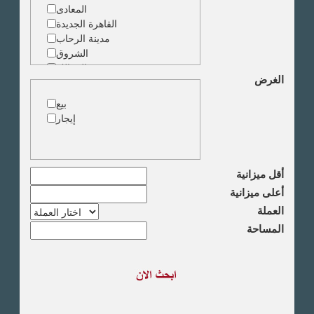
المعادى
القاهرة الجديدة
مدينة الرحاب
الشروق
الزمالك
الغرض
جاردن سيتى
دقى
بيع
المهندسين
إيجار
الجيزة
العجوزة
وسط البلد
مصر الجديدة
أقل ميزانية
مدينة نصر
أعلى ميزانية
السادس من اكتوبر
العملة
الشيخ زايد
المساحة
طريق القاهرة الاسكندرية
الصحراوى
مدينة العبور
العين السخنة
الاسكندرية
الساحل الشمالى