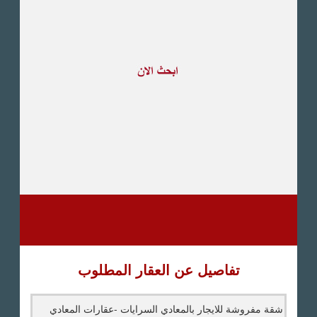
طريق القاهرة الاسكندرية
الصحراوى
مدينة العبور
العين السخنة
الاسكندرية
الساحل الشمالى
اخرى
تفاصيل عن العقار المطلوب
شقة مفروشة للايجار بالمعادي السرايات -عقارات المعادي