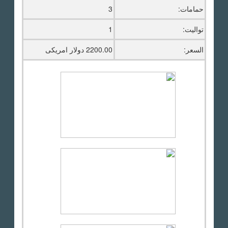
حمامات:
3
تواليت:
1
السعر:
2200.00 دولار امريكى