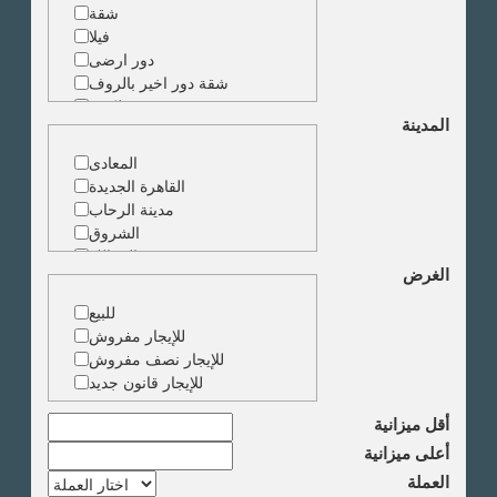
شقة
فيلا
دور ارضى
شقة دور اخير بالروف
شقة دوبلكس
المدينة
شقة حجرة واحدة
ارض
المعادى
مبنى
القاهرة الجديدة
مدينة الرحاب
الشروق
الزمالك
الغرض
جاردن سيتى
دقى
للبيع
المهندسين
للإيجار مفروش
الجيزة
للإيجار نصف مفروش
العجوزة
للإيجار قانون جديد
وسط البلد
مصر الجديدة
أقل ميزانية
مدينة نصر
أعلى ميزانية
السادس من اكتوبر
العملة
الشيخ زايد