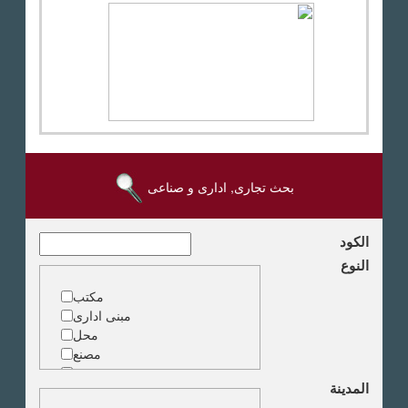
بحث تجارى, ادارى و صناعى
الكود
النوع
مكتب
مبنى ادارى
محل
مصنع
مخزن
المدينة
ارض خدمات