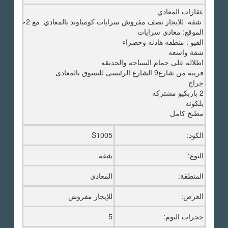
عقارات المعادي
شقة للايجار نصف مفروش سرايات كومباوند بالمعادي مع 2حمام سباحه مشترك وجيم وحديقه
الموقع: معادي سرايات
الفيو : منطقه هادئه وخضراء
شقة واسعه
اطلاله على حمام السباحه والحديقه
قريبه من شارع9 الشارع الرئيسى للتسوق بالمعادى
جراج
2 باربكيو مشتركه
بلكونه
مطبخ كامل
الكود:
S1005
النوع:
شقة
المنطقة:
المعادى
الغرض:
للإيجار مفروش
حجرات النوم:
5