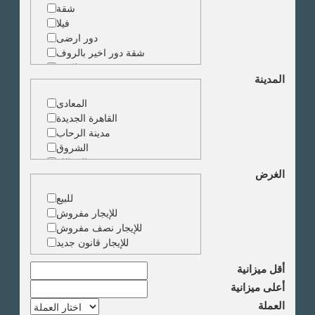
شقة
فيلا
دور ارضى
شقة دور اخير بالروف
شقة دوبلكس
المدينة
شقة حجرة واحدة
ارض
المعادى
مبنى
القاهرة الجديدة
مدينة الرحاب
الشروق
الزمالك
الغرض
جاردن سيتى
دقى
للبيع
المهندسين
للإيجار مفروش
الجيزة
للإيجار نصف مفروش
العجوزة
للإيجار قانون جديد
وسط البلد
مصر الجديدة
أقل ميزانية
مدينة نصر
أعلى ميزانية
السادس من اكتوبر
العملة
الشيخ زايد