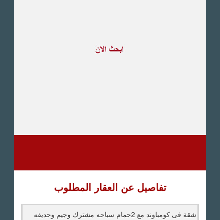
طريق القاهرة الاسكندرية
الصحراوى
مدينة العبور
العين السخنة
الاسكندرية
الساحل الشمالى
اخرى
تفاصيل عن العقار المطلوب
شقة فى كومباوند مع 2حمام سباحه مشترك وجيم وحديقه