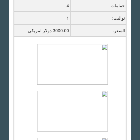
حمامات:
4
تواليت:
1
السعر:
3000.00 دولار امريكى