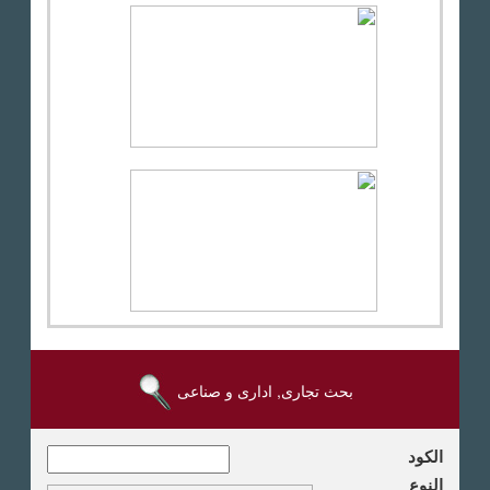
بحث تجارى, ادارى و صناعى
الكود
النوع