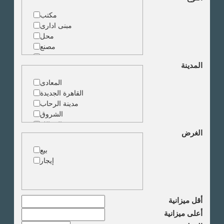
مكتب
مبنى ادارى
محل
مصنع
مخزن
المدينة
ارض خدمات
المعادى
القاهرة الجديدة
مدينة الرحاب
الشروق
الزمالك
الغرض
جاردن سيتى
دقى
بيع
المهندسين
إيجار
الجيزة
العجوزة
وسط البلد
مصر الجديدة
أقل ميزانية
مدينة نصر
أعلى ميزانية
السادس من اكتوبر