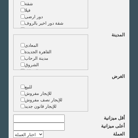
شقة
فيلا
دور ارضى
شقة دور اخير بالروف
شقة دوبلكس
المدينة
شقة حجرة واحدة
ارض
المعادى
مبنى
القاهرة الجديدة
مدينة الرحاب
الشروق
الزمالك
الغرض
جاردن سيتى
دقى
للبيع
المهندسين
للإيجار مفروش
الجيزة
للإيجار نصف مفروش
العجوزة
للإيجار قانون جديد
وسط البلد
مصر الجديدة
أقل ميزانية
مدينة نصر
أعلى ميزانية
السادس من اكتوبر
العملة
الشيخ زايد