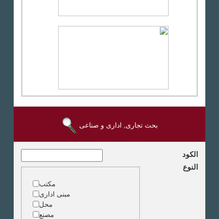
بحث تجارى, ادارى و صناعى
الكود
النوع
مكتب
مبنى ادارى
محل
مصنع