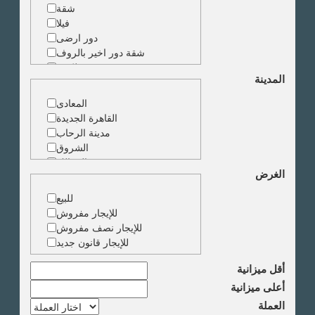
شقة
فيلا
دور ارضى
شقة دور اخير بالروف
شقة دوبلكس
المدينة
شقة حجرة واحدة
ارض
المعادى
مبنى
القاهرة الجديدة
مدينة الرحاب
الشروق
الزمالك
الغرض
جاردن سيتى
دقى
للبيع
المهندسين
للإيجار مفروش
الجيزة
للإيجار نصف مفروش
العجوزة
للإيجار قانون جديد
وسط البلد
مصر الجديدة
أقل ميزانية
مدينة نصر
أعلى ميزانية
السادس من اكتوبر
العملة
الشيخ زايد