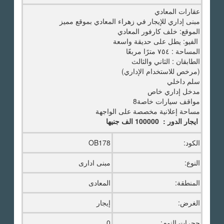
عقارات المعادي
مبنى إداري للإيجار في زهراء المعادي بموقع مميز
الموقع: خلف كارفور المعادي
الفيو: يطل على حديقة واسعة
المساحة : ٧٥٤ مترًا مربعًا
الطابقان : الثاني والثالث
(مرخص للاستخدام الإداري)
سلم داخلي
مدخل إداري خاص
مواقف سيارات خاصة8
مساحة إعلانية مخصصة على الواجهة
ايجار الدور : 100000 الف جنيها
الكود:
OB178
النوع:
مبنى ادارى
المنطقة:
المعادى
الغرض:
إيجار
حجرات النوم:
0