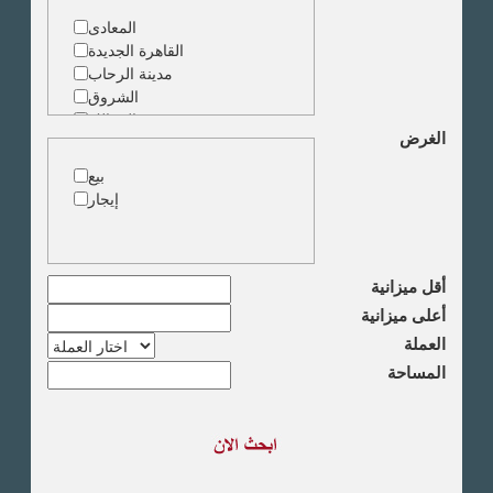
المعادى
القاهرة الجديدة
مدينة الرحاب
الشروق
الزمالك
الغرض
جاردن سيتى
دقى
بيع
المهندسين
إيجار
الجيزة
العجوزة
وسط البلد
مصر الجديدة
أقل ميزانية
مدينة نصر
أعلى ميزانية
السادس من اكتوبر
العملة
الشيخ زايد
المساحة
طريق القاهرة الاسكندرية
الصحراوى
مدينة العبور
العين السخنة
الاسكندرية
الساحل الشمالى