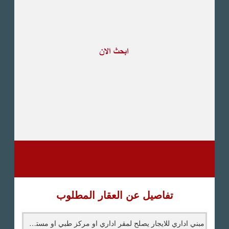
طريق القاهرة الاسكندرية
الصحراوى
مدينة العبور
العين السخنة
الاسكندرية
الساحل الشمالى
اخرى
تفاصيل عن العقار المطلوب
مبني اداري للايجار يصلح لمقر اداري او مركز طبي او مستشفي بالمعادي الجديدة -عقارات المعادي