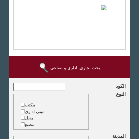
بحث تجارى, ادارى و صناعى
الكود
النوع
مكتب
مبنى ادارى
محل
مصنع
مخزن
المدينة
ارض خدمات