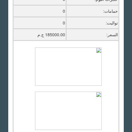
حمامات:
0
تواليت:
0
السعر:
185000.00 ج.م