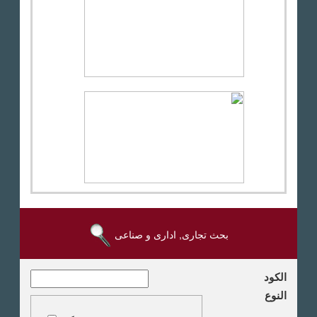
بحث تجارى, ادارى و صناعى
الكود
النوع