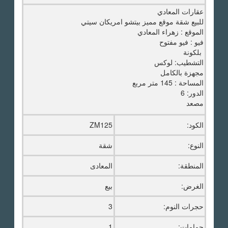
عقارات المعادي
للبيع شقة موقع مميز بيتشو امريكان سيتي
الموقع : زهراء المعادي
فيو : فيو مفتوح
بلكونة
التشطيب: لوكس
مجهزة بالكامل
المساحة : 145 متر مربع
الدور: 6
مصعد
الكود:
ZM125
النوع:
شقة
المنطقة:
المعادى
الغرض:
بيع
حجرات النوم:
3
حمامات:
1