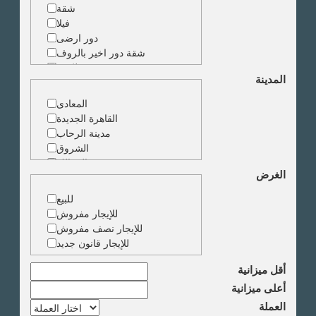
شقة
فيلا
دور ارضى
شقة دور اخير بالروف
شقة دوبلكس
المدينة
شقة حجرة واحدة
ارض
المعادى
مبنى
القاهرة الجديدة
مدينة الرحاب
الشروق
الزمالك
الغرض
جاردن سيتى
دقى
للبيع
المهندسين
للإيجار مفروش
الجيزة
للإيجار نصف مفروش
العجوزة
للإيجار قانون جديد
وسط البلد
مصر الجديدة
أقل ميزانية
مدينة نصر
أعلى ميزانية
السادس من اكتوبر
العملة
الشيخ زايد