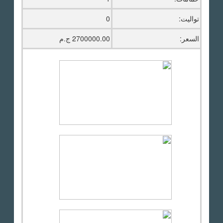
تواليت:
0
السعر:
2700000.00 ج.م