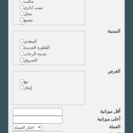
مكتب
مبنى ادارى
محل
مصنع
مخزن
المدينة
ارض خدمات
المعادى
القاهرة الجديدة
مدينة الرحاب
الشروق
الزمالك
الغرض
جاردن سيتى
دقى
بيع
المهندسين
إيجار
الجيزة
العجوزة
وسط البلد
مصر الجديدة
أقل ميزانية
مدينة نصر
أعلى ميزانية
السادس من اكتوبر
العملة
الشيخ زايد