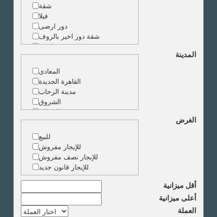
شقة
فيلا
دور ارضى
شقة دور اخير بالروف
شقة دوبلكس
المدينة
شقة حجرة واحدة
ارض
المعادى
مبنى
القاهرة الجديدة
مدينة الرحاب
الشروق
الزمالك
الغرض
جاردن سيتى
دقى
للبيع
المهندسين
للإيجار مفروش
الجيزة
للإيجار نصف مفروش
العجوزة
للإيجار قانون جديد
وسط البلد
مصر الجديدة
أقل ميزانية
مدينة نصر
أعلى ميزانية
السادس من اكتوبر
العملة
الشيخ زايد