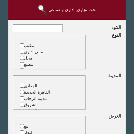
بحث تجارى, ادارى و صناعى
الكود
النوع
مكتب
مبنى ادارى
محل
مصنع
مخزن
المدينة
ارض خدمات
المعادى
القاهرة الجديدة
مدينة الرحاب
الشروق
الزمالك
الغرض
جاردن سيتى
دقى
بيع
المهندسين
إيجار