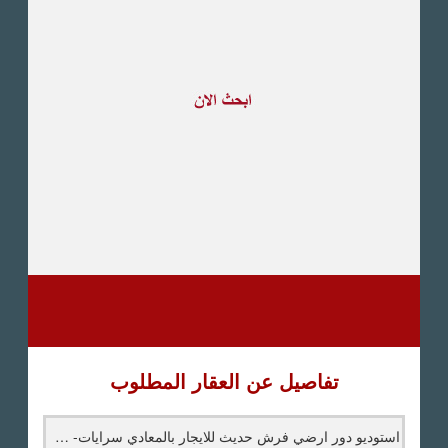
طريق القاهرة الاسكندرية
الصحراوى
مدينة العبور
العين السخنة
الاسكندرية
الساحل الشمالى
اخرى
تفاصيل عن العقار المطلوب
استوديو دور ارضي فرش حديث للايجار بالمعادي سرايات- عقارات المعادي