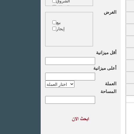
الشروق
الزمالك
الغرض
جاردن سيتى
دقى
بيع
المهندسين
إيجار
الجيزة
العجوزة
وسط البلد
مصر الجديدة
أقل ميزانية
مدينة نصر
السادس من
أعلى ميزانية
اكتوبر
الشيخ زايد
طريق القاهرة
العملة
الاسكندرية
المساحة
الصحراوى
مدينة العبور
العين السخنة
الاسكندرية
الساحل الشمالى
اخرى