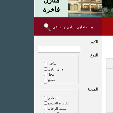
فاخرة
بحث تجارى, ادارى و صناعى
الكود
النوع
مكتب
مبنى ادارى
محل
مصنع
مخزن
المدينة
ارض خدمات
المعادى
القاهرة الجديدة
مدينة الرحاب