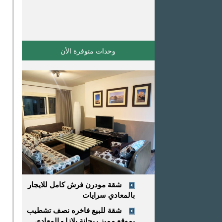
وحدات متوفرة اﻷن
شقة مودرن فرش كامل للايجار
بالمعادي سرايات
شقة للبيع فاخره نصف تشطيب
بموقع مميز ريحانة بلازا - المعادي