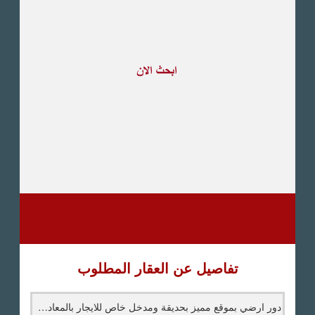
طريق القاهرة الاسكندرية
الصحراوى
مدينة العبور
العين السخنة
الاسكندرية
الساحل الشمالى
اخرى
تفاصيل عن العقار المطلوب
دور ارضي بموقع مميز بحديقة ومدخل خاص للايجار بالمعادي سرايات - عقارات المعادي