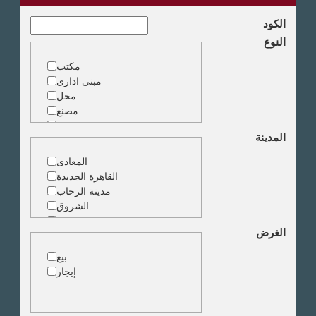
الكود
النوع
مكتب
مبنى ادارى
محل
مصنع
مخزن
المدينة
ارض خدمات
المعادى
القاهرة الجديدة
مدينة الرحاب
الشروق
الزمالك
الغرض
جاردن سيتى
دقى
بيع
المهندسين
إيجار
الجيزة
العجوزة
وسط البلد