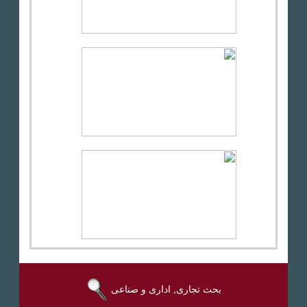
بحث تجارى, ادارى و صناعى