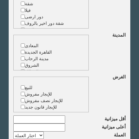
شقة
فيلا
دور ارضى
شقة دور اخير بالروف
شقة دوبلكس
المدينة
شقة حجرة واحدة
ارض
المعادى
مبنى
القاهرة الجديدة
مدينة الرحاب
الشروق
الزمالك
الغرض
جاردن سيتى
دقى
للبيع
المهندسين
للإيجار مفروش
الجيزة
للإيجار نصف مفروش
العجوزة
للإيجار قانون جديد
وسط البلد
مصر الجديدة
أقل ميزانية
مدينة نصر
أعلى ميزانية
السادس من اكتوبر
العملة
الشيخ زايد