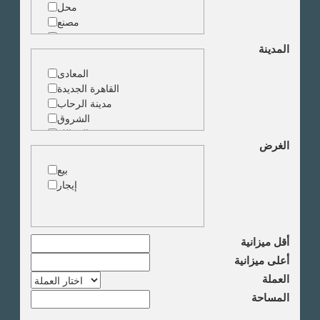
محل
مصنع
مخزن
المدينة
ارض خدمات
المعادى
القاهرة الجديدة
مدينة الرحاب
الشروق
الزمالك
الغرض
جاردن سيتى
دقى
بيع
المهندسين
إيجار
الجيزة
العجوزة
وسط البلد
مصر الجديدة
أقل ميزانية
مدينة نصر
أعلى ميزانية
السادس من اكتوبر
العملة
الشيخ زايد
المساحة
طريق القاهرة الاسكندرية
الصحراوى