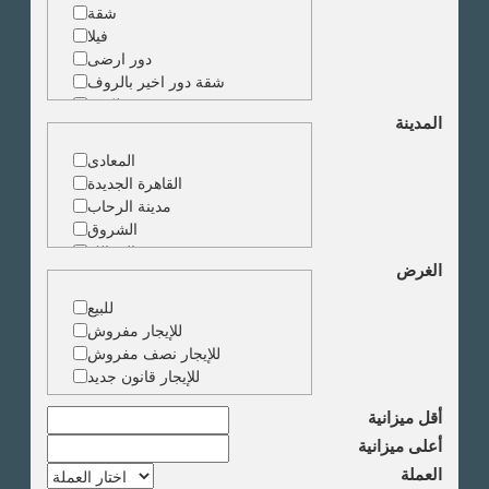
شقة
فيلا
دور ارضى
شقة دور اخير بالروف
شقة دوبلكس
المدينة
شقة حجرة واحدة
ارض
المعادى
مبنى
القاهرة الجديدة
مدينة الرحاب
الشروق
الزمالك
الغرض
جاردن سيتى
دقى
للبيع
المهندسين
للإيجار مفروش
الجيزة
للإيجار نصف مفروش
العجوزة
للإيجار قانون جديد
وسط البلد
مصر الجديدة
أقل ميزانية
مدينة نصر
أعلى ميزانية
السادس من اكتوبر
العملة
الشيخ زايد