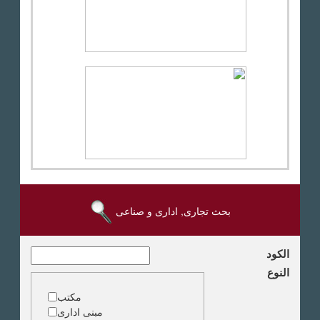
بحث تجارى, ادارى و صناعى
الكود
النوع
مكتب
مبنى ادارى