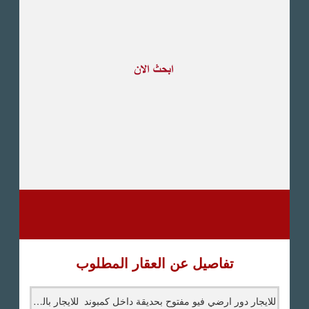
طريق القاهرة الاسكندرية
الصحراوى
مدينة العبور
العين السخنة
الاسكندرية
الساحل الشمالى
اخرى
تفاصيل عن العقار المطلوب
للايجار دور ارضي فيو مفتوح بحديقة داخل كمبوند للايجار بالمعادي سرايات