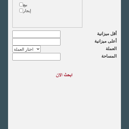
دقى
بيع
المهندسين
إيجار
الجيزة
العجوزة
وسط البلد
مصر الجديدة
أقل ميزانية
مدينة نصر
أعلى ميزانية
السادس من اكتوبر
العملة
الشيخ زايد
المساحة
طريق القاهرة الاسكندرية
الصحراوى
مدينة العبور
العين السخنة
الاسكندرية
الساحل الشمالى
اخرى