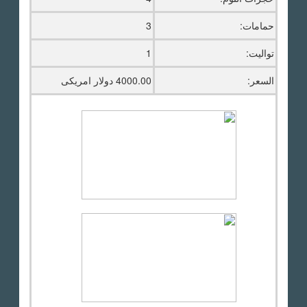
حمامات:
3
تواليت:
1
السعر:
4000.00 دولار امريكى