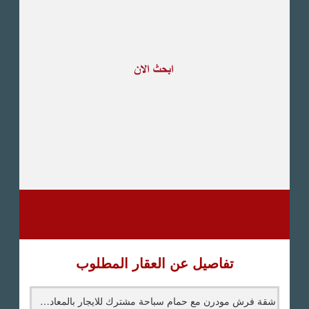
طريق القاهرة الاسكندرية
الصحراوى
مدينة العبور
العين السخنة
الاسكندرية
الساحل الشمالى
اخرى
تفاصيل عن العقار المطلوب
شقة فرش مودرن مع حمام سباحة مشترك للايجار بالمعادي -عقارات المعادي