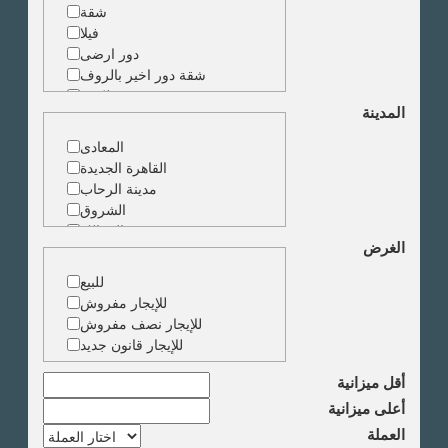
شقة
فيلا
دور ارضى
شقة دور اخير بالروف
شقة دوبلكس
المدينة
شقة حجرة واحدة
ارض
المعادى
مبنى
القاهرة الجديدة
مدينة الرحاب
الشروق
الزمالك
الغرض
جاردن سيتى
دقى
للبيع
المهندسين
للإيجار مفروش
الجيزة
للإيجار نصف مفروش
العجوزة
للإيجار قانون جديد
وسط البلد
مصر الجديدة
أقل ميزانية
مدينة نصر
أعلى ميزانية
السادس من اكتوبر
العملة
الشيخ زايد