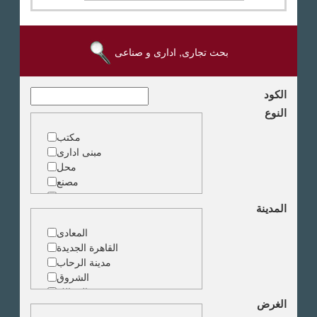
بحث تجارى, ادارى و صناعى
الكود
النوع
مكتب
مبنى ادارى
محل
مصنع
مخزن
المدينة
ارض خدمات
المعادى
القاهرة الجديدة
مدينة الرحاب
الشروق
الزمالك
الغرض
جاردن سيتى