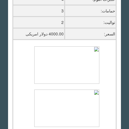
حمامات:
3
تواليت:
2
السعر:
4000.00 دولار امريكى