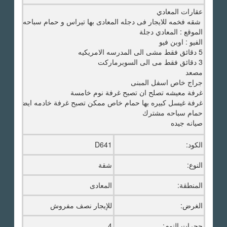
عقارات المعادي
شقه فخمه للايجار فى دجله المعادى بها تيراس و حمام سباحه مشترك
الموقع : المعادي دجلة
الفيو : اوبن فيو
5 دقائق فقط مشى الى المدرسه الامريكيه
3 دقائق فقط مى الى السوبرماركت
مصعد
جراج خاص اسفل المبنى
غرفة معيشه تصلح ان تصبح غرفة نوم خامسة
غرفة غيسل كبيره بها حمام خاص ممكن تصبح غرفة خادمه ايضا
حمام سباحه مشترك
صيانه جيده
الكود:
D641
النوع:
شقة
المنطقة:
المعادى
الغرض:
للإيجار نصف مفروش
حجرات النوم:
4