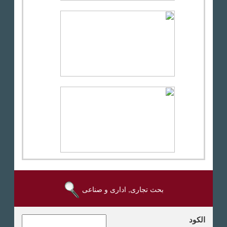
بحث تجارى, ادارى و صناعى
الكود