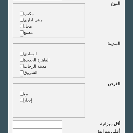
النوع
مكتب
مبنى ادارى
محل
مصنع
مخزن
المدينة
ارض خدمات
المعادى
القاهرة الجديدة
مدينة الرحاب
الشروق
الزمالك
الغرض
جاردن سيتى
دقى
بيع
المهندسين
إيجار
الجيزة
العجوزة
وسط البلد
مصر الجديدة
أقل ميزانية
مدينة نصر
أعلى ميزانية