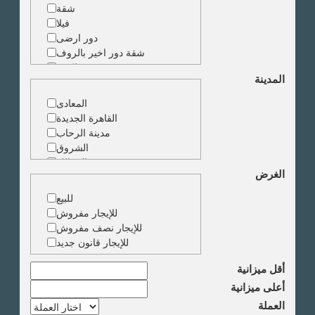
شقة
فيلا
دور ارضى
شقة دور اخير بالروف
شقة دوبلكس
المدينة
شقة حجرة واحدة
ارض
المعادى
مبنى
القاهرة الجديدة
مدينة الرحاب
الشروق
الزمالك
الغرض
جاردن سيتى
دقى
للبيع
المهندسين
للإيجار مفروش
الجيزة
للإيجار نصف مفروش
العجوزة
للإيجار قانون جديد
وسط البلد
مصر الجديدة
أقل ميزانية
مدينة نصر
أعلى ميزانية
السادس من اكتوبر
العملة
الشيخ زايد