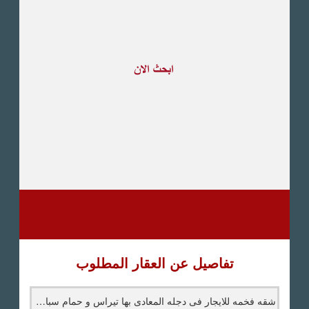
طريق القاهرة الاسكندرية
الصحراوى
مدينة العبور
العين السخنة
الاسكندرية
الساحل الشمالى
اخرى
تفاصيل عن العقار المطلوب
شقه فخمه للايجار فى دجله المعادى بها تيراس و حمام سباحه مشترك