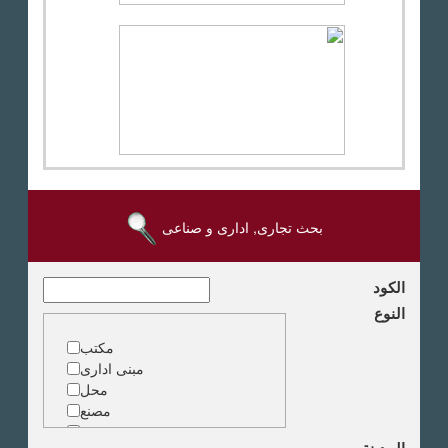
بحث تجارى, ادارى و صناعى
الكود
النوع
مكتب
مبنى ادارى
محل
مصنع
مخزن