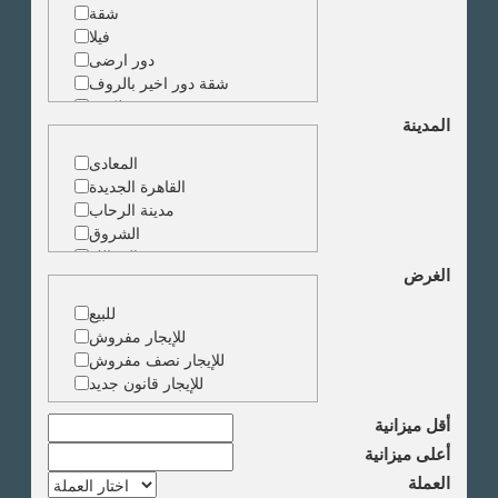
شقة
فيلا
دور ارضى
شقة دور اخير بالروف
شقة دوبلكس
المدينة
شقة حجرة واحدة
ارض
المعادى
مبنى
القاهرة الجديدة
مدينة الرحاب
الشروق
الزمالك
الغرض
جاردن سيتى
دقى
للبيع
المهندسين
للإيجار مفروش
الجيزة
للإيجار نصف مفروش
العجوزة
للإيجار قانون جديد
وسط البلد
مصر الجديدة
أقل ميزانية
مدينة نصر
أعلى ميزانية
السادس من اكتوبر
العملة
الشيخ زايد