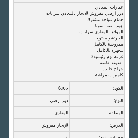
عقارات المعادي
دور ارضي مفروش للايجار بالمعادي سرايات
حمام سباحة مشترك
جيم - صبا -سونا
الموقع : المعادي سرايات
الفيو:فيو مفتوح
مفروشة بالكامل
مجهزة بالكامل
غرفة نوم رئيسية2
حديقة خاصة
جراج خاص
كاميرات مراقبة
الكود:
S966
النوع:
دور ارضى
المنطقة:
المعادى
الغرض:
للإيجار مفروش
حجرات النوم:
4