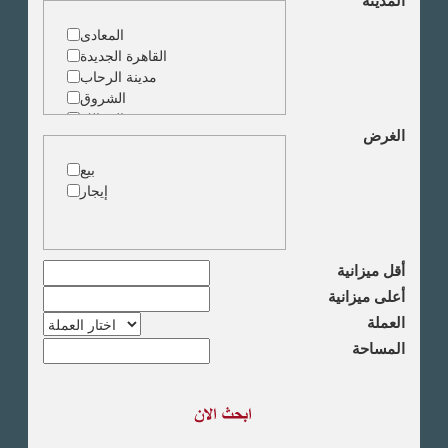
المدينة
ارض خدمات
المعادى
القاهرة الجديدة
مدينة الرحاب
الشروق
الزمالك
الغرض
جاردن سيتى
دقى
بيع
المهندسين
إيجار
الجيزة
العجوزة
وسط البلد
مصر الجديدة
أقل ميزانية
مدينة نصر
أعلى ميزانية
السادس من اكتوبر
العملة
الشيخ زايد
المساحة
طريق القاهرة الاسكندرية
الصحراوى
مدينة العبور
العين السخنة
الاسكندرية