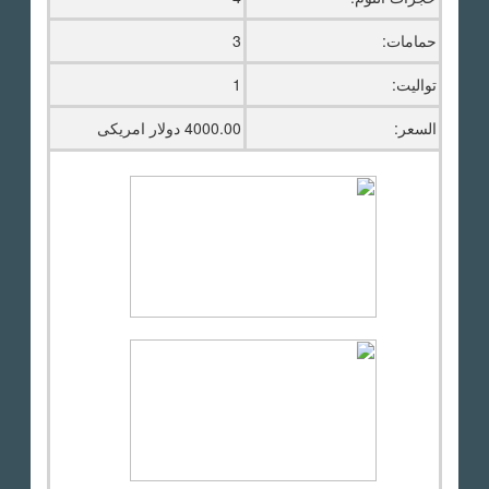
حمامات:
3
تواليت:
1
السعر:
4000.00 دولار امريكى