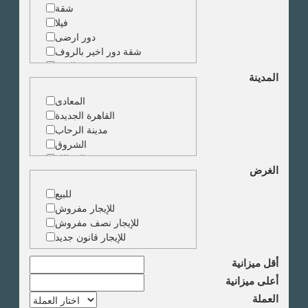
شقة
فيلا
دور ارضى
شقة دور اخير بالروف
شقة دوبلكس
المدينة
شقة حجرة واحدة
ارض
المعادى
مبنى
القاهرة الجديدة
مدينة الرحاب
الشروق
الزمالك
الغرض
جاردن سيتى
دقى
للبيع
المهندسين
للإيجار مفروش
الجيزة
للإيجار نصف مفروش
العجوزة
للإيجار قانون جديد
وسط البلد
مصر الجديدة
أقل ميزانية
مدينة نصر
أعلى ميزانية
السادس من اكتوبر
العملة
الشيخ زايد