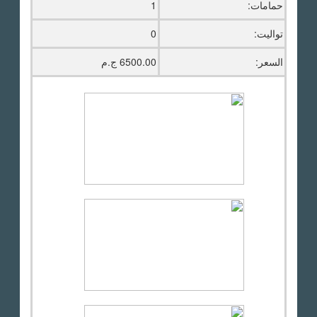
حمامات:
1
تواليت:
0
السعر:
6500.00 ج.م