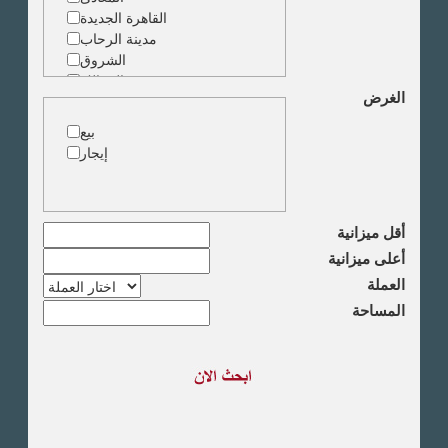
القاهرة الجديدة
مدينة الرحاب
الشروق
الزمالك
الغرض
جاردن سيتى
دقى
بيع
المهندسين
إيجار
الجيزة
العجوزة
وسط البلد
مصر الجديدة
أقل ميزانية
مدينة نصر
أعلى ميزانية
السادس من اكتوبر
العملة
الشيخ زايد
المساحة
طريق القاهرة الاسكندرية
الصحراوى
مدينة العبور
العين السخنة
الاسكندرية
الساحل الشمالى
اخرى