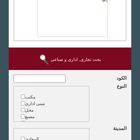
بحث تجارى, ادارى و صناعى
الكود
النوع
مكتب
مبنى ادارى
محل
مصنع
مخزن
المدينة
ارض خدمات
المعادى