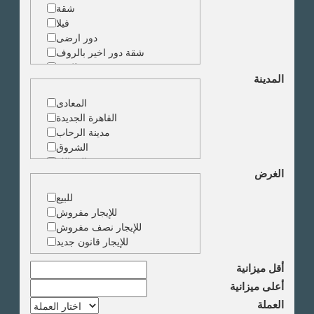
شقة
فيلا
دور ارضى
شقة دور اخير بالروف
شقة دوبلكس
المدينة
شقة حجرة واحدة
ارض
المعادى
مبنى
القاهرة الجديدة
مدينة الرحاب
الشروق
الزمالك
الغرض
جاردن سيتى
دقى
للبيع
المهندسين
للإيجار مفروش
الجيزة
للإيجار نصف مفروش
العجوزة
للإيجار قانون جديد
وسط البلد
مصر الجديدة
أقل ميزانية
مدينة نصر
أعلى ميزانية
السادس من اكتوبر
العملة
الشيخ زايد