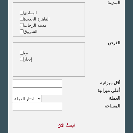
المدينة
ارض خدمات
المعادى
القاهرة الجديدة
مدينة الرحاب
الشروق
الزمالك
الغرض
جاردن سيتى
دقى
بيع
المهندسين
إيجار
الجيزة
العجوزة
وسط البلد
مصر الجديدة
أقل ميزانية
مدينة نصر
أعلى ميزانية
السادس من اكتوبر
العملة
الشيخ زايد
المساحة
طريق القاهرة الاسكندرية
الصحراوى
مدينة العبور
العين السخنة
الاسكندرية