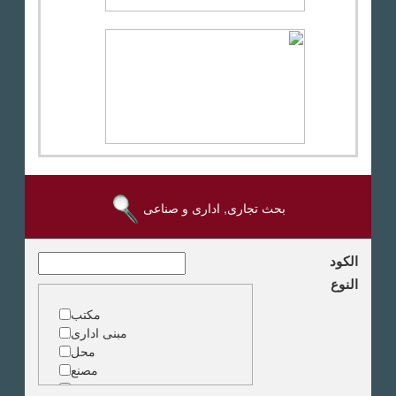
بحث تجارى, ادارى و صناعى
الكود
النوع
مكتب
مبنى ادارى
محل
مصنع
مخزن