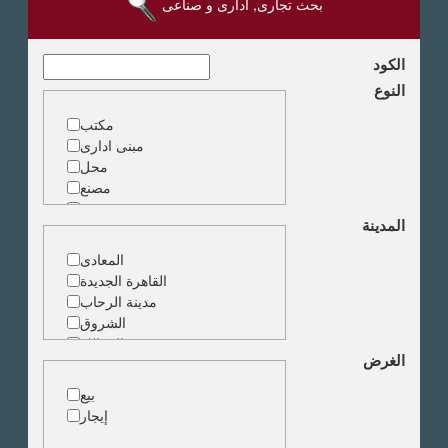
بحث تجارى, ادارى و صناعى
الكود
النوع
مكتب
مبنى ادارى
محل
مصنع
مخزن
المدينة
ارض خدمات
المعادى
القاهرة الجديدة
مدينة الرحاب
الشروق
الزمالك
الغرض
جاردن سيتى
دقى
بيع
المهندسين
إيجار
الجيزة