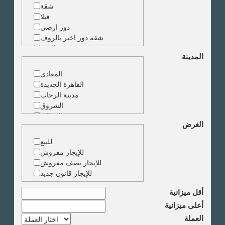
شقة
فيلا
دور ارضى
شقة دور اخير بالروف
شقة دوبلكس
المدينة
شقة حجرة واحدة
ارض
المعادى
مبنى
القاهرة الجديدة
مدينة الرحاب
الشروق
الزمالك
الغرض
جاردن سيتى
دقى
للبيع
المهندسين
للإيجار مفروش
الجيزة
للإيجار نصف مفروش
العجوزة
للإيجار قانون جديد
وسط البلد
مصر الجديدة
أقل ميزانية
مدينة نصر
أعلى ميزانية
السادس من اكتوبر
العملة
الشيخ زايد