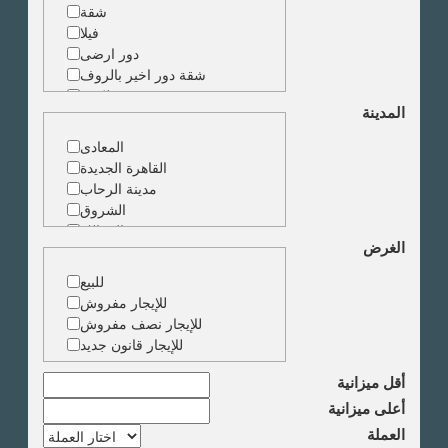
شقة
فيلا
دور ارضى
شقة دور اخير بالروف
شقة دوبلكس
المدينة
شقة حجرة واحدة
ارض
المعادى
مبنى
القاهرة الجديدة
مدينة الرحاب
الشروق
الزمالك
الغرض
جاردن سيتى
دقى
للبيع
المهندسين
للإيجار مفروش
الجيزة
للإيجار نصف مفروش
العجوزة
للإيجار قانون جديد
وسط البلد
مصر الجديدة
أقل ميزانية
مدينة نصر
أعلى ميزانية
السادس من اكتوبر
العملة
الشيخ زايد