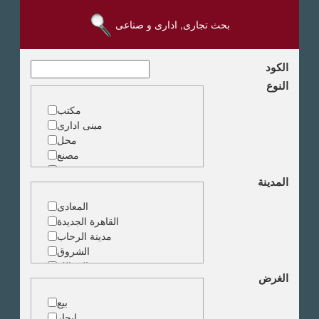
بحث تجارى, ادارى و صناعى
الكود
النوع
مكتب
مبنى ادارى
محل
مصنع
مخزن
المدينة
ارض خدمات
المعادى
القاهرة الجديدة
مدينة الرحاب
الشروق
الزمالك
الغرض
جاردن سيتى
دقى
بيع
المهندسين
إيجار